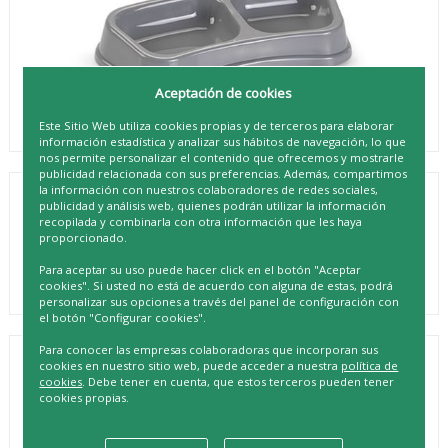
Aceptación de cookies
Este Sitio Web utiliza cookies propias y de terceros para elaborar
información estadística y analizar sus hábitos de navegación, lo que
nos permite personalizar el contenido que ofrecemos y mostrarle
publicidad relacionada con sus preferencias. Además, compartimos
la información con nuestros colaboradores de redes sociales,
publicidad y análisis web, quienes podrán utilizar la información
COMEDERO DOBLE PEQUEÑO
recopilada y combinarla con otra información que les haya
proporcionado.
REF. 8414926112297
Para aceptar su uso puede hacer click en el botón "Aceptar
cookies". Si usted no está de acuerdo con alguna de estas, podrá
personalizar sus opciones a través del panel de configuración con
el botón "Configurar cookies".
Para conocer las empresas colaboradoras que incorporan sus
DESCRIPCIÓN
cookies en nuestro sitio web, puede acceder a nuestra
política de
cookies
. Debe tener en cuenta, que estos terceros pueden tener
Introducimos el "Comedero Doble Pequeño", la solución
cookies propias.
perfecta para alimentar a tus mascotas con comodidad y
estilo. Este elegante y funcional comedero está diseñado