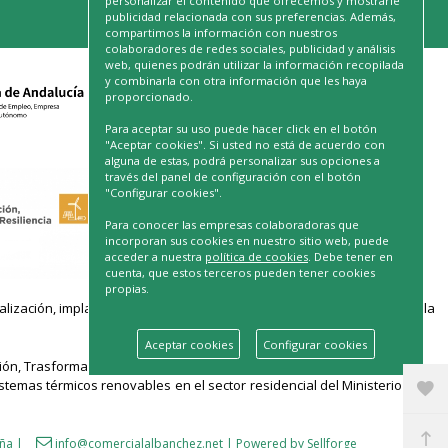
personalizar el contenido que ofrecemos y mostrarle
publicidad relacionada con sus preferencias. Además,
compartimos la información con nuestros
colaboradores de redes sociales, publicidad y análisis
web, quienes podrán utilizar la información recopilada
y combinarla con otra información que les haya
proporcionado.
Para aceptar su uso puede hacer click en el botón
"Aceptar cookies". Si usted no está de acuerdo con
alguna de estas, podrá personalizar sus opciones a
través del panel de configuración con el botón
"Configurar cookies".
Para conocer las empresas colaboradoras que
incorporan sus cookies en nuestro sitio web, puede
acceder a nuestra
política de cookies
. Debe tener en
cuenta, que estos terceros pueden tener cookies
propias.
ación, implantación de soluciones para la transformación digital y la
Aceptar cookies
Configurar cookies
n, Trasformación y Resiliencia, para el desarrollo de este E-Commerce
temas térmicos renovables en el sector residencial del Ministerio para
aña
|
info@comercialalbanchez.net
|
Powered by Sellforge