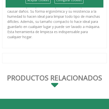
Aceptar cookies
Configurar cookies
última tecnología en fibras sintéticas de alta calidad y
resistencia que le permiten limpiar cualquier superficie sin
causar daños. Su forma ergonómica y su resistencia a la
humedad lo hacen ideal para limpiar todo tipo de manchas
difíciles. Además, su tamaño compacto lo hace ideal para
guardarlo en cualquier lugar y puede ser lavado a máquina.
Esta herramienta de limpieza es indispensable para
cualquier hogar.
PRODUCTOS RELACIONADOS