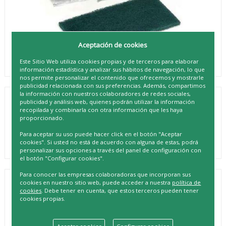
Aceptación de cookies
Este Sitio Web utiliza cookies propias y de terceros para elaborar
información estadística y analizar sus hábitos de navegación, lo que
nos permite personalizar el contenido que ofrecemos y mostrarle
publicidad relacionada con sus preferencias. Además, compartimos
la información con nuestros colaboradores de redes sociales,
publicidad y análisis web, quienes podrán utilizar la información
SCOTH BRITE ESTROPAJO FIBRA VERDE
recopilada y combinarla con otra información que les haya
proporcionado.
REF. 8410001100326
Para aceptar su uso puede hacer click en el botón "Aceptar
cookies". Si usted no está de acuerdo con alguna de estas, podrá
personalizar sus opciones a través del panel de configuración con
el botón "Configurar cookies".
Para conocer las empresas colaboradoras que incorporan sus
cookies en nuestro sitio web, puede acceder a nuestra
política de
DESCRIPCIÓN
cookies
. Debe tener en cuenta, que estos terceros pueden tener
El SCOTH BRITE ESTROPAJO FIBRA VERDE es un producto
cookies propias.
innovador que ofrece la máxima limpieza y un acabado
profesional en todos sus trabajos. Está fabricado con la