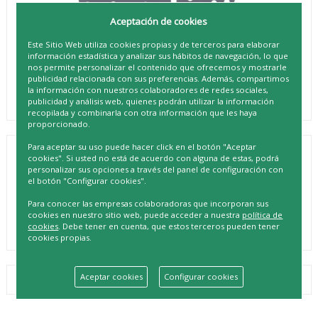
Aceptación de cookies
Este Sitio Web utiliza cookies propias y de terceros para elaborar
información estadística y analizar sus hábitos de navegación, lo que
nos permite personalizar el contenido que ofrecemos y mostrarle
publicidad relacionada con sus preferencias. Además, compartimos
la información con nuestros colaboradores de redes sociales,
publicidad y análisis web, quienes podrán utilizar la información
recopilada y combinarla con otra información que les haya
proporcionado.
Para aceptar su uso puede hacer click en el botón "Aceptar
cookies". Si usted no está de acuerdo con alguna de estas, podrá
QUID ALMOHADILLA SILIC RED 19.5CM
personalizar sus opciones a través del panel de configuración con
AIRFRYER
el botón "Configurar cookies".
REF. 8414793721059
Para conocer las empresas colaboradoras que incorporan sus
cookies en nuestro sitio web, puede acceder a nuestra
política de
cookies
. Debe tener en cuenta, que estos terceros pueden tener
cookies propias.
Aceptar cookies
Configurar cookies