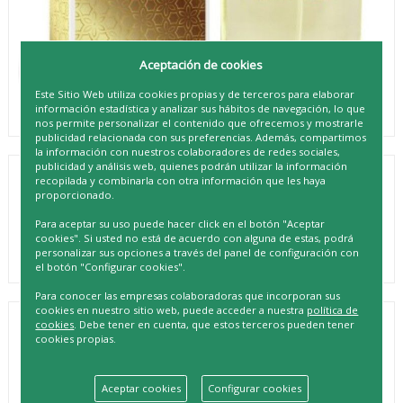
Aceptación de cookies
Este Sitio Web utiliza cookies propias y de terceros para elaborar
información estadística y analizar sus hábitos de navegación, lo que
nos permite personalizar el contenido que ofrecemos y mostrarle
publicidad relacionada con sus preferencias. Además, compartimos
la información con nuestros colaboradores de redes sociales,
publicidad y análisis web, quienes podrán utilizar la información
recopilada y combinarla con otra información que les haya
PRADY COLONIA LAYA AL ARAB FEMME
proporcionado.
REF. 8423564129383
Para aceptar su uso puede hacer click en el botón "Aceptar
cookies". Si usted no está de acuerdo con alguna de estas, podrá
personalizar sus opciones a través del panel de configuración con
el botón "Configurar cookies".
Para conocer las empresas colaboradoras que incorporan sus
cookies en nuestro sitio web, puede acceder a nuestra
política de
cookies
. Debe tener en cuenta, que estos terceros pueden tener
DESCRIPCIÓN
cookies propias.
¡Descubre la sofisticación y elegancia de PRADY COLONIA
LAYA AL ARAB FEMME 100ML! Este exquisito perfume te
transportará a tierras lejanas con su aroma sutil y
Aceptar cookies
Configurar cookies