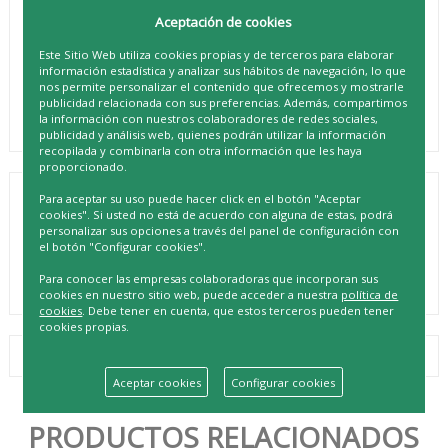
Aceptación de cookies
Este Sitio Web utiliza cookies propias y de terceros para elaborar
información estadística y analizar sus hábitos de navegación, lo que
nos permite personalizar el contenido que ofrecemos y mostrarle
publicidad relacionada con sus preferencias. Además, compartimos
la información con nuestros colaboradores de redes sociales,
publicidad y análisis web, quienes podrán utilizar la información
recopilada y combinarla con otra información que les haya
proporcionado.
Para aceptar su uso puede hacer click en el botón "Aceptar
PORTAFOTO SEVILLA 20X25 PLATA
cookies". Si usted no está de acuerdo con alguna de estas, podrá
personalizar sus opciones a través del panel de configuración con
REF. 8435737802061
el botón "Configurar cookies".
Para conocer las empresas colaboradoras que incorporan sus
cookies en nuestro sitio web, puede acceder a nuestra
política de
cookies
. Debe tener en cuenta, que estos terceros pueden tener
cookies propias.
Aceptar cookies
Configurar cookies
PRODUCTOS RELACIONADOS