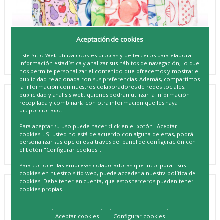
Aceptación de cookies
Este Sitio Web utiliza cookies propias y de terceros para elaborar
información estadística y analizar sus hábitos de navegación, lo que
nos permite personalizar el contenido que ofrecemos y mostrarle
publicidad relacionada con sus preferencias. Además, compartimos
la información con nuestros colaboradores de redes sociales,
publicidad y análisis web, quienes podrán utilizar la información
PACK 3 PAMEX PAÑO MICROFIBRA
recopilada y combinarla con otra información que les haya
proporcionado.
ESTAMPADO
Para aceptar su uso puede hacer click en el botón "Aceptar
REF. 8431250711873
cookies". Si usted no está de acuerdo con alguna de estas, podrá
personalizar sus opciones a través del panel de configuración con
el botón "Configurar cookies".
Para conocer las empresas colaboradoras que incorporan sus
cookies en nuestro sitio web, puede acceder a nuestra
política de
cookies
. Debe tener en cuenta, que estos terceros pueden tener
DESCRIPCIÓN
cookies propias.
¡Limpia con estilo y eficiencia con nuestro PACK 3 PAMEX
PAÑO MICROFIBRA ESTAMPADO! Con estos paños de
Aceptar cookies
Configurar cookies