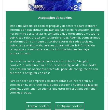
Aceptación de cookies
Este Sitio Web utiliza cookies propias y de terceros para elaborar
información estadística y analizar sus hábitos de navegación, lo que
nos permite personalizar el contenido que ofrecemos y mostrarle
publicidad relacionada con sus preferencias. Además, compartimos
la información con nuestros colaboradores de redes sociales,
publicidad y análisis web, quienes podrán utilizar la información
recopilada y combinarla con otra información que les haya
SUAVIPIEL ACTIVE SENSE SPONGE X2
proporcionado.
REF. 8410262500835
Para aceptar su uso puede hacer click en el botón "Aceptar
cookies". Si usted no está de acuerdo con alguna de estas, podrá
personalizar sus opciones a través del panel de configuración con
el botón "Configurar cookies".
Para conocer las empresas colaboradoras que incorporan sus
cookies en nuestro sitio web, puede acceder a nuestra
política de
cookies
. Debe tener en cuenta, que estos terceros pueden tener
DESCRIPCIÓN
cookies propias.
¡Descubre el PACK 2 ESPONJA ACTIVE SENSE! Esta esponja
con forma ergonómica es perfecta para ayudarte a limpiar
y exfoliar tu piel de forma eficaz y segura. Está fabricada
Aceptar cookies
Configurar cookies