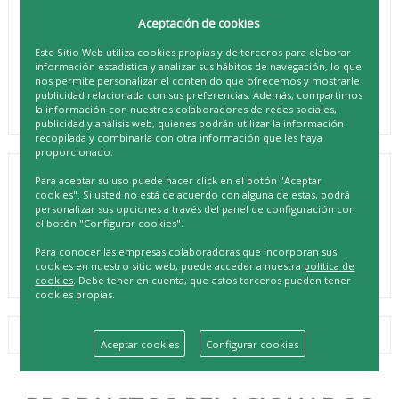
Aceptación de cookies
Este Sitio Web utiliza cookies propias y de terceros para elaborar
información estadística y analizar sus hábitos de navegación, lo que
nos permite personalizar el contenido que ofrecemos y mostrarle
publicidad relacionada con sus preferencias. Además, compartimos
la información con nuestros colaboradores de redes sociales,
publicidad y análisis web, quienes podrán utilizar la información
recopilada y combinarla con otra información que les haya
proporcionado.
Para aceptar su uso puede hacer click en el botón "Aceptar
NENUCO MOCHILA ELEFANTE PACK
cookies". Si usted no está de acuerdo con alguna de estas, podrá
COMPLETO
personalizar sus opciones a través del panel de configuración con
el botón "Configurar cookies".
REF. 8428076007341
Para conocer las empresas colaboradoras que incorporan sus
cookies en nuestro sitio web, puede acceder a nuestra
política de
cookies
. Debe tener en cuenta, que estos terceros pueden tener
cookies propias.
Aceptar cookies
Configurar cookies