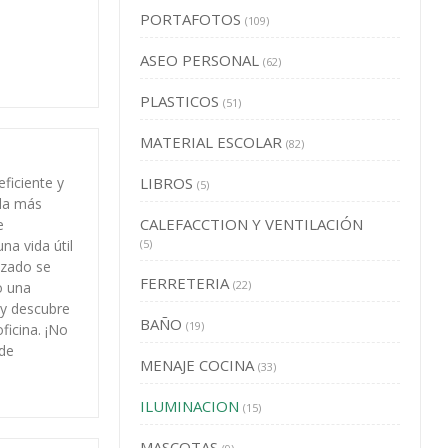
PORTAFOTOS
(109)
ASEO PERSONAL
(62)
PLASTICOS
(51)
MATERIAL ESCOLAR
(82)
ficiente y
LIBROS
(5)
 la más
CALEFACCTION Y VENTILACIÓN
e
na vida útil
(5)
izado se
FERRETERIA
(22)
o una
 y descubre
BAÑO
(19)
ficina. ¡No
 de
MENAJE COCINA
(33)
ILUMINACION
(15)
MASCOTAS