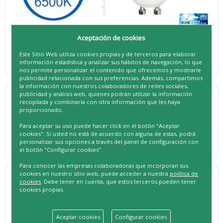
Aceptación de cookies
Este Sitio Web utiliza cookies propias y de terceros para elaborar
información estadística y analizar sus hábitos de navegación, lo que
nos permite personalizar el contenido que ofrecemos y mostrarle
publicidad relacionada con sus preferencias. Además, compartimos
la información con nuestros colaboradores de redes sociales,
publicidad y análisis web, quienes podrán utilizar la información
recopilada y combinarla con otra información que les haya
KDE BOMBILLA GU10 6W
proporcionado.
REF. 8433962902327
Para aceptar su uso puede hacer click en el botón "Aceptar
cookies". Si usted no está de acuerdo con alguna de estas, podrá
personalizar sus opciones a través del panel de configuración con
el botón "Configurar cookies".
Para conocer las empresas colaboradoras que incorporan sus
cookies en nuestro sitio web, puede acceder a nuestra
política de
DESCRIPCIÓN
cookies
. Debe tener en cuenta, que estos terceros pueden tener
cookies propias.
¡Ilumina tus espacios con la eficiencia y estilo que ofrece la
bombilla KDE GU10 6W! Con su diseño moderno y potencia
de 6W, esta bombilla te brinda la luz perfecta para cualquier
Aceptar cookies
Configurar cookies