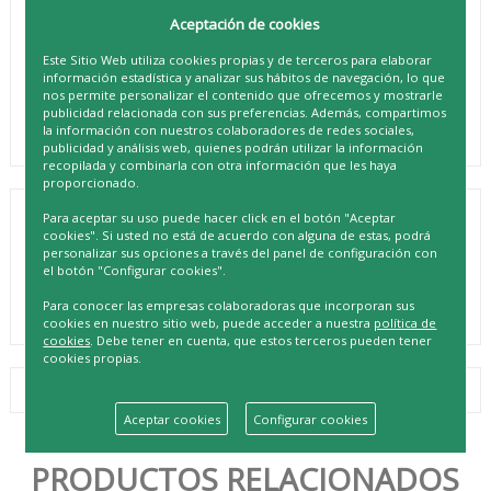
Aceptación de cookies
Este Sitio Web utiliza cookies propias y de terceros para elaborar
información estadística y analizar sus hábitos de navegación, lo que
nos permite personalizar el contenido que ofrecemos y mostrarle
publicidad relacionada con sus preferencias. Además, compartimos
la información con nuestros colaboradores de redes sociales,
publicidad y análisis web, quienes podrán utilizar la información
recopilada y combinarla con otra información que les haya
proporcionado.
Para aceptar su uso puede hacer click en el botón "Aceptar
FM VENTILADOR TECHO VT-SENZA
cookies". Si usted no está de acuerdo con alguna de estas, podrá
personalizar sus opciones a través del panel de configuración con
REF. 8427561023453
el botón "Configurar cookies".
Para conocer las empresas colaboradoras que incorporan sus
cookies en nuestro sitio web, puede acceder a nuestra
política de
cookies
. Debe tener en cuenta, que estos terceros pueden tener
cookies propias.
Aceptar cookies
Configurar cookies
PRODUCTOS RELACIONADOS