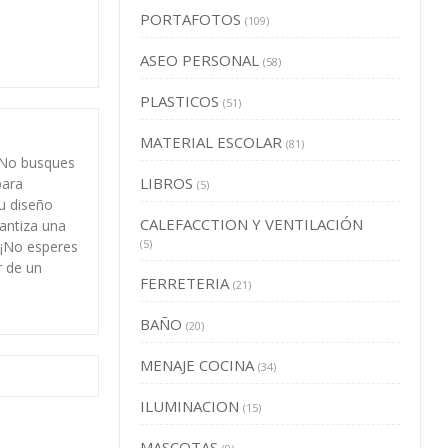
PORTAFOTOS
(109)
ASEO PERSONAL
(58)
PLASTICOS
(51)
MATERIAL ESCOLAR
(81)
 ¡No busques
LIBROS
para
(5)
u diseño
CALEFACCTION Y VENTILACIÓN
rantiza una
(5)
. ¡No esperes
r de un
FERRETERIA
(21)
BAÑO
(20)
MENAJE COCINA
(34)
ILUMINACION
(15)
MASCOTAS