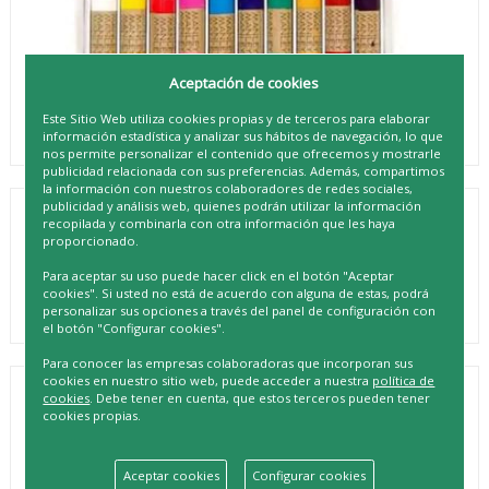
Aceptación de cookies
Este Sitio Web utiliza cookies propias y de terceros para elaborar
información estadística y analizar sus hábitos de navegación, lo que
nos permite personalizar el contenido que ofrecemos y mostrarle
publicidad relacionada con sus preferencias. Además, compartimos
la información con nuestros colaboradores de redes sociales,
publicidad y análisis web, quienes podrán utilizar la información
recopilada y combinarla con otra información que les haya
CERAS MANLEY 10 UNIDADES
proporcionado.
REF. 8414326000330
Para aceptar su uso puede hacer click en el botón "Aceptar
cookies". Si usted no está de acuerdo con alguna de estas, podrá
personalizar sus opciones a través del panel de configuración con
el botón "Configurar cookies".
Para conocer las empresas colaboradoras que incorporan sus
cookies en nuestro sitio web, puede acceder a nuestra
política de
DESCRIPCIÓN
cookies
. Debe tener en cuenta, que estos terceros pueden tener
cookies propias.
Una opción ideal para aquellos amantes del arte, la
creatividad y la elegancia. Nuestros lápices destacan por su
versatilidad, calidad y durabilidad, permitiéndote plasmar
Aceptar cookies
Configurar cookies