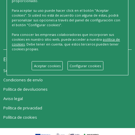
proporcionado.
CATÁLOGO
Para aceptar su uso puede hacer click en el botón "Aceptar
ASEO PERSONAL
cookies". Si usted no está de acuerdo con alguna de estas, podrá
personalizar sus opciones a través del panel de configuración con
NOVEDADES
el botón "Configurar cookies".
Para conocer las empresas colaboradoras que incorporan sus
cookies en nuestro sitio web, puede acceder a nuestra
política de
cookies
. Debe tener en cuenta, que estos terceros pueden tener
cookies propias.
ENLACES
Aceptar cookies
Configurar cookies
Sobre nosotros
Condiciones de envío
Política de devoluciones
Aviso legal
Política de privacidad
Política de cookies