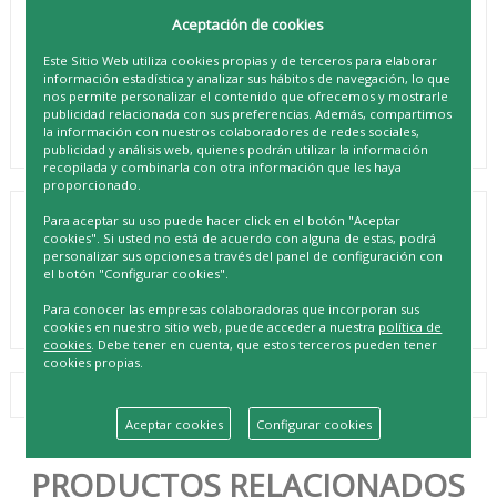
Aceptación de cookies
Este Sitio Web utiliza cookies propias y de terceros para elaborar
información estadística y analizar sus hábitos de navegación, lo que
nos permite personalizar el contenido que ofrecemos y mostrarle
publicidad relacionada con sus preferencias. Además, compartimos
la información con nuestros colaboradores de redes sociales,
publicidad y análisis web, quienes podrán utilizar la información
recopilada y combinarla con otra información que les haya
proporcionado.
Para aceptar su uso puede hacer click en el botón "Aceptar
PORTAFOTO MALAGA 10X15 CENIZA
cookies". Si usted no está de acuerdo con alguna de estas, podrá
personalizar sus opciones a través del panel de configuración con
REF. 8435737800159
el botón "Configurar cookies".
Para conocer las empresas colaboradoras que incorporan sus
cookies en nuestro sitio web, puede acceder a nuestra
política de
cookies
. Debe tener en cuenta, que estos terceros pueden tener
cookies propias.
Aceptar cookies
Configurar cookies
PRODUCTOS RELACIONADOS