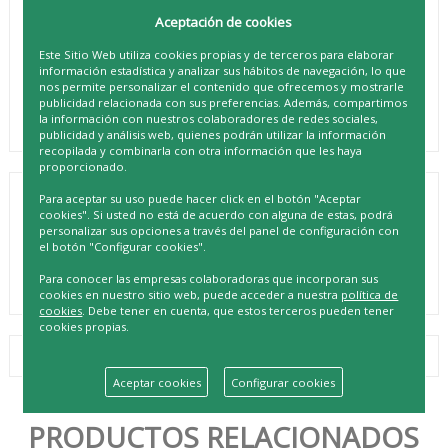
Aceptación de cookies
Este Sitio Web utiliza cookies propias y de terceros para elaborar
información estadística y analizar sus hábitos de navegación, lo que
nos permite personalizar el contenido que ofrecemos y mostrarle
publicidad relacionada con sus preferencias. Además, compartimos
la información con nuestros colaboradores de redes sociales,
publicidad y análisis web, quienes podrán utilizar la información
recopilada y combinarla con otra información que les haya
proporcionado.
Para aceptar su uso puede hacer click en el botón "Aceptar
PORTAFOTO CORDOBA 9X13 HAYA
cookies". Si usted no está de acuerdo con alguna de estas, podrá
personalizar sus opciones a través del panel de configuración con
REF. 8435737801125
el botón "Configurar cookies".
Para conocer las empresas colaboradoras que incorporan sus
cookies en nuestro sitio web, puede acceder a nuestra
política de
cookies
. Debe tener en cuenta, que estos terceros pueden tener
cookies propias.
Aceptar cookies
Configurar cookies
PRODUCTOS RELACIONADOS