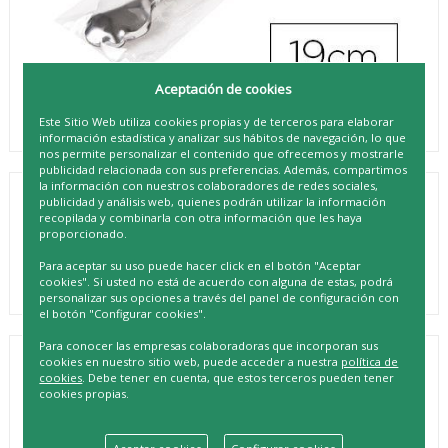
Aceptación de cookies
Este Sitio Web utiliza cookies propias y de terceros para elaborar
información estadística y analizar sus hábitos de navegación, lo que
nos permite personalizar el contenido que ofrecemos y mostrarle
publicidad relacionada con sus preferencias. Además, compartimos
la información con nuestros colaboradores de redes sociales,
publicidad y análisis web, quienes podrán utilizar la información
PINZA HIELO EXTRA REF. 2020
recopilada y combinarla con otra información que les haya
proporcionado.
REF. 8412487001289
Para aceptar su uso puede hacer click en el botón "Aceptar
cookies". Si usted no está de acuerdo con alguna de estas, podrá
personalizar sus opciones a través del panel de configuración con
el botón "Configurar cookies".
Para conocer las empresas colaboradoras que incorporan sus
cookies en nuestro sitio web, puede acceder a nuestra
política de
DESCRIPCIÓN
cookies
. Debe tener en cuenta, que estos terceros pueden tener
¡Presentamos la PINZA HIELO EXTRA REF. 2020, la
cookies propias.
herramienta definitiva para tus bebidas con hielo! Con un
diseño elegante y funcional, esta pinza te permitirá añadir