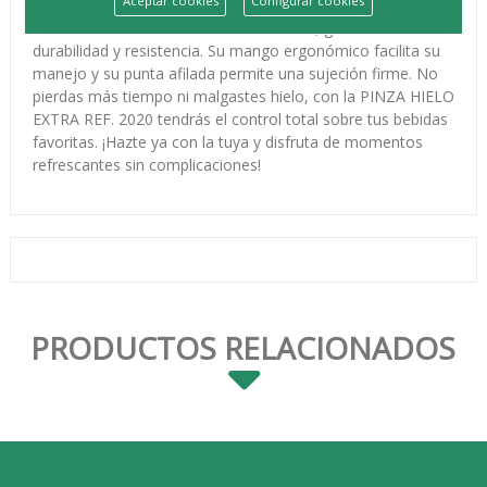
Aceptar cookies
Configurar cookies
hielo de forma precisa y segura a tus cócteles y refrescos.
Fabricada con materiales de alta calidad, garantiza
durabilidad y resistencia. Su mango ergonómico facilita su
manejo y su punta afilada permite una sujeción firme. No
pierdas más tiempo ni malgastes hielo, con la PINZA HIELO
EXTRA REF. 2020 tendrás el control total sobre tus bebidas
favoritas. ¡Hazte ya con la tuya y disfruta de momentos
refrescantes sin complicaciones!
PRODUCTOS RELACIONADOS