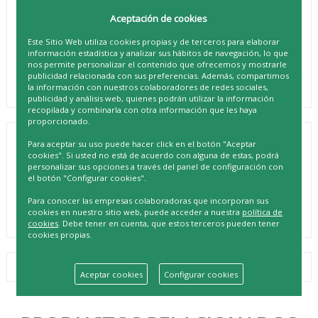
Aceptación de cookies
Este Sitio Web utiliza cookies propias y de terceros para elaborar
información estadística y analizar sus hábitos de navegación, lo que
nos permite personalizar el contenido que ofrecemos y mostrarle
publicidad relacionada con sus preferencias. Además, compartimos
la información con nuestros colaboradores de redes sociales,
publicidad y análisis web, quienes podrán utilizar la información
recopilada y combinarla con otra información que les haya
proporcionado.
Para aceptar su uso puede hacer click en el botón "Aceptar
NENUCO MOCHILA ELEFANTE PACK
cookies". Si usted no está de acuerdo con alguna de estas, podrá
COMPLETO
personalizar sus opciones a través del panel de configuración con
el botón "Configurar cookies".
REF. 8428076007341
Para conocer las empresas colaboradoras que incorporan sus
cookies en nuestro sitio web, puede acceder a nuestra
política de
cookies
. Debe tener en cuenta, que estos terceros pueden tener
cookies propias.
Aceptar cookies
Configurar cookies