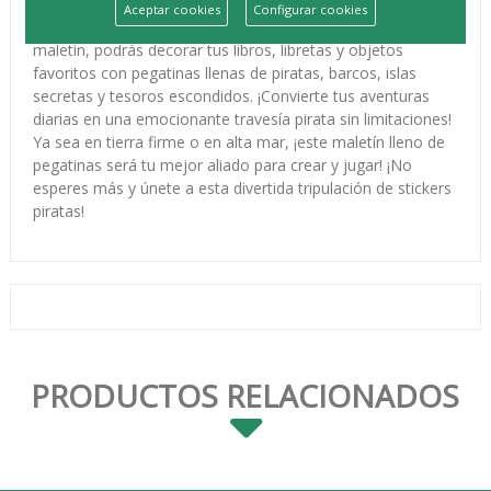
"LUDUM MALETIN 100 PEGATINAS PIRATAS", el tesoro
Aceptar cookies
Configurar cookies
que te hará navegar por mares de imaginación. Con este
maletín, podrás decorar tus libros, libretas y objetos
favoritos con pegatinas llenas de piratas, barcos, islas
secretas y tesoros escondidos. ¡Convierte tus aventuras
diarias en una emocionante travesía pirata sin limitaciones!
Ya sea en tierra firme o en alta mar, ¡este maletín lleno de
pegatinas será tu mejor aliado para crear y jugar! ¡No
esperes más y únete a esta divertida tripulación de stickers
piratas!
PRODUCTOS RELACIONADOS