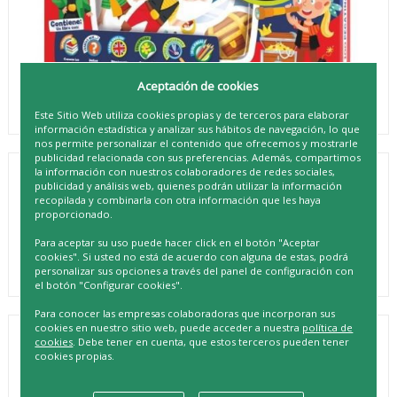
Aceptación de cookies
Este Sitio Web utiliza cookies propias y de terceros para elaborar
información estadística y analizar sus hábitos de navegación, lo que
nos permite personalizar el contenido que ofrecemos y mostrarle
publicidad relacionada con sus preferencias. Además, compartimos
la información con nuestros colaboradores de redes sociales,
LUDUM MALETIN 100 PEGATINAS
publicidad y análisis web, quienes podrán utilizar la información
recopilada y combinarla con otra información que les haya
PIRATAS
proporcionado.
REF. 9788418861383
Para aceptar su uso puede hacer click en el botón "Aceptar
cookies". Si usted no está de acuerdo con alguna de estas, podrá
personalizar sus opciones a través del panel de configuración con
el botón "Configurar cookies".
Para conocer las empresas colaboradoras que incorporan sus
cookies en nuestro sitio web, puede acceder a nuestra
política de
DESCRIPCIÓN
cookies
. Debe tener en cuenta, que estos terceros pueden tener
cookies propias.
¡Ahoy, aventureros! ¿Listos para zarpar en un mundo lleno
de diversión y creatividad? Presentamos el increíble