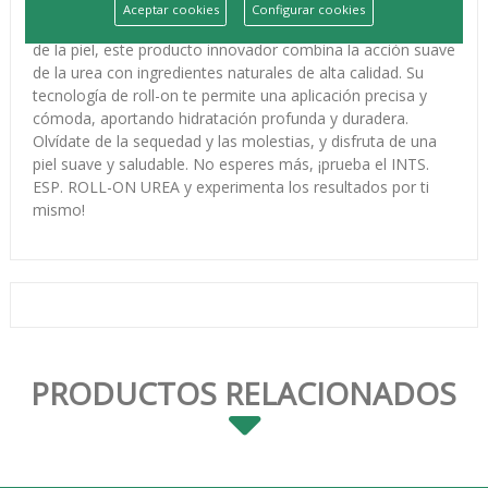
¡Descubre el revolucionario INTS. ESP. ROLL-ON UREA!
Aceptar cookies
Configurar cookies
Diseñado para brindarte una experiencia única en cuidado
de la piel, este producto innovador combina la acción suave
de la urea con ingredientes naturales de alta calidad. Su
tecnología de roll-on te permite una aplicación precisa y
cómoda, aportando hidratación profunda y duradera.
Olvídate de la sequedad y las molestias, y disfruta de una
piel suave y saludable. No esperes más, ¡prueba el INTS.
ESP. ROLL-ON UREA y experimenta los resultados por ti
mismo!
PRODUCTOS RELACIONADOS