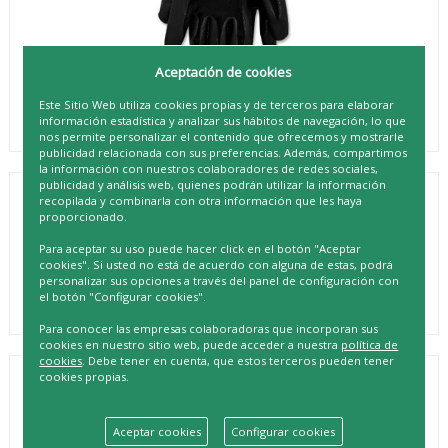
Aceptación de cookies
Este Sitio Web utiliza cookies propias y de terceros para elaborar
información estadística y analizar sus hábitos de navegación, lo que
nos permite personalizar el contenido que ofrecemos y mostrarle
publicidad relacionada con sus preferencias. Además, compartimos
la información con nuestros colaboradores de redes sociales,
publicidad y análisis web, quienes podrán utilizar la información
recopilada y combinarla con otra información que les haya
CEGASA GUANTE POLIURETANO NEGRO
proporcionado.
T7
Para aceptar su uso puede hacer click en el botón "Aceptar
REF. 8430173274854
cookies". Si usted no está de acuerdo con alguna de estas, podrá
personalizar sus opciones a través del panel de configuración con
el botón "Configurar cookies".
Para conocer las empresas colaboradoras que incorporan sus
cookies en nuestro sitio web, puede acceder a nuestra
política de
cookies
. Debe tener en cuenta, que estos terceros pueden tener
cookies propias.
DESCRIPCIÓN
¿Buscas un guante resistente y cómodo para tus tareas
diarias? El CEGASA GUANTE POLIURETANO NEGRO es la
Aceptar cookies
Configurar cookies